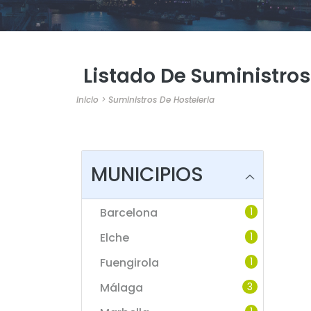
Listado De Suministros
Inicio
>
Suministros De Hosteleria
MUNICIPIOS
Barcelona
1
Elche
1
Fuengirola
1
Málaga
3