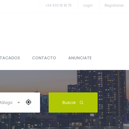
+34 633 18 81 75
Login
Registrarse
STACADOS
CONTACTO
ANUNCIATE
 Málaga
Buscar