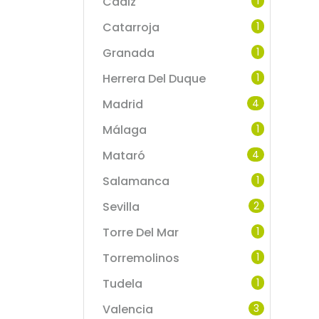
Cadiz
1
Catarroja
1
Granada
1
Herrera Del Duque
1
Madrid
4
Málaga
1
Mataró
4
Salamanca
1
Sevilla
2
Torre Del Mar
1
Torremolinos
1
Tudela
1
Valencia
3