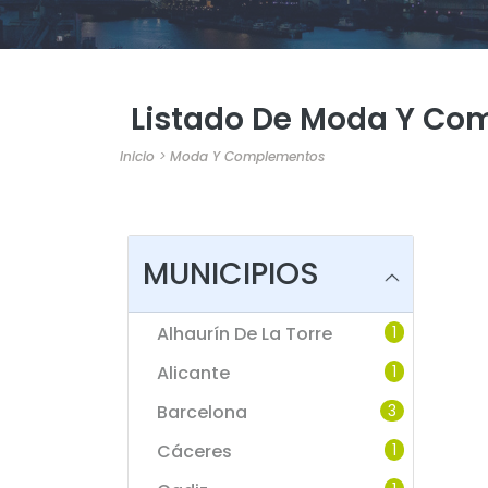
Listado De Moda Y Co
Inicio
>
Moda Y Complementos
MUNICIPIOS
Alhaurín De La Torre
1
Alicante
1
Barcelona
3
Cáceres
1