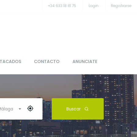
+34 633 18 81 75
Login
Registrarse
STACADOS
CONTACTO
ANUNCIATE
 Málaga
Buscar