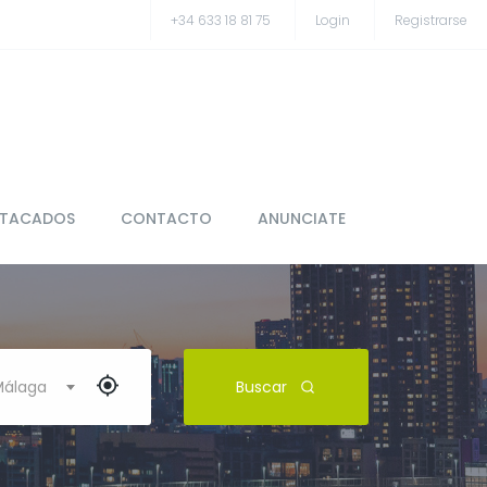
+34 633 18 81 75
Login
Registrarse
STACADOS
CONTACTO
ANUNCIATE
 Málaga
Buscar