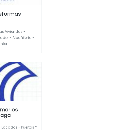
Reformas
as Viviendas -
rador - Albañilería -
ter...
rmarios
laga
s Lacados - Puertas Y