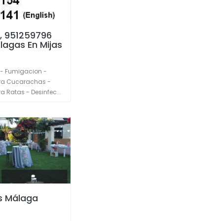
 , 951259796
lagas En Mijas
 - Fumigacion -
ra Cucarachas -
a Ratas - Desinfec...
s Málaga