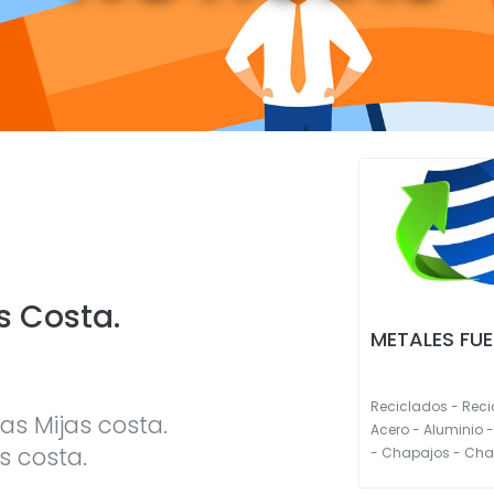
s Costa.
METALES FU
.
Reciclados - Recic
s Mijas costa.
Acero - Aluminio 
s costa.
- Chapajos - Chat