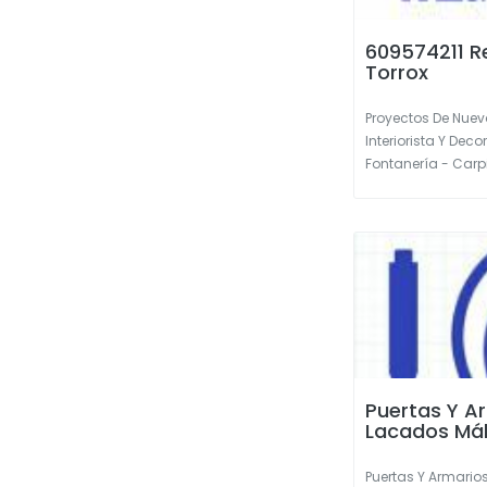
609574211 
Torrox
Proyectos De Nuev
Interiorista Y Deco
Fontanería - Carpin
Puertas Y A
Lacados Má
Puertas Y Armario