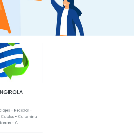
ENGIROLA
lajes - Reciclar -
- Cables - Calamina
arras - C...