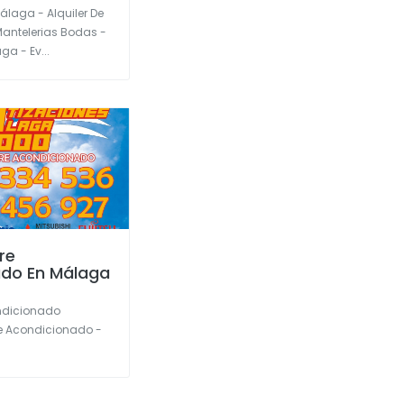
Málaga - Alquiler De
antelerias Bodas -
a - Ev...
re
ado En Málaga
ondicionado
re Acondicionado -