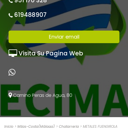
951 170 328
619488907
Enviar email
Visita Su Pagina Web
Camino Peras de Agua, 80
Inicio
>
Mijas-Costa(Málaga)
>
Chatarreria
> METALES FUENGIROLA