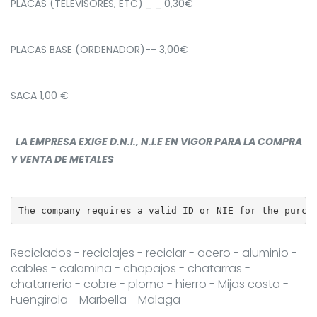
PLACAS (TELEVISORES, ETC) _ _ 0,30€
PLACAS BASE (ORDENADOR)-- 3,00€
SACA 1,00 €
LA EMPRESA EXIGE D.N.I., N.I.E EN VIGOR PARA LA COMPRA
Y VENTA DE METALES
The company requires a valid ID or NIE for the purch
Reciclados - reciclajes - reciclar - acero - aluminio -
cables - calamina - chapajos - chatarras -
chatarreria - cobre - plomo - hierro - Mijas costa -
Fuengirola - Marbella - Malaga