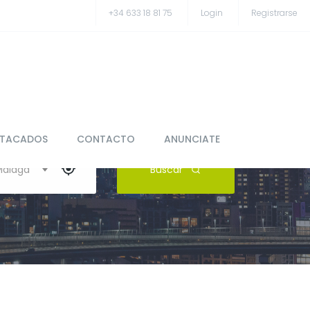
+34 633 18 81 75
Login
Registrarse
STACADOS
CONTACTO
ANUNCIATE
 Málaga
Buscar