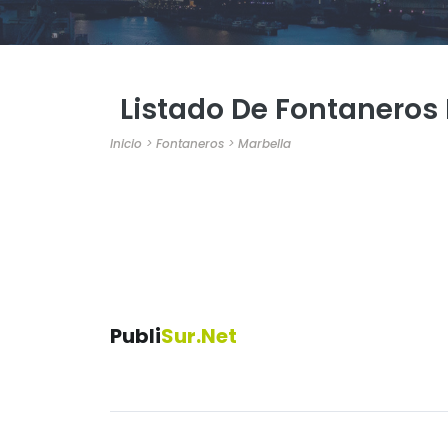
Listado De Fontaneros 
Inicio
>
Fontaneros
>
Marbella
Publi
Sur.net