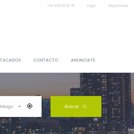
+34 633 18 81 75
Login
Registrarse
STACADOS
CONTACTO
ANUNCIATE
 Málaga
Buscar