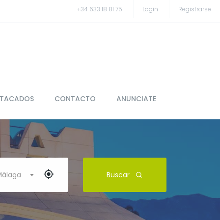
+34 633 18 81 75
Login
Registrarse
STACADOS
CONTACTO
ANUNCIATE
 Málaga
Buscar