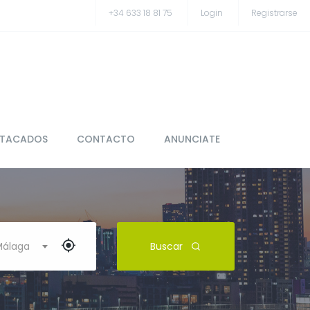
+34 633 18 81 75
Login
Registrarse
STACADOS
CONTACTO
ANUNCIATE
 Málaga
Buscar