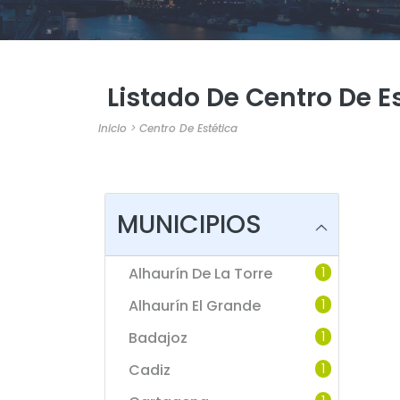
Listado De Centro De E
Inicio
>
Centro De Estética
MUNICIPIOS
Alhaurín De La Torre
1
Alhaurín El Grande
1
Badajoz
1
Cadiz
1