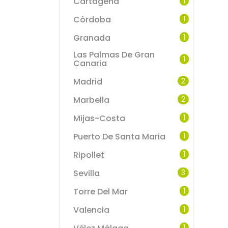
Cartagena
1
Córdoba
1
Granada
1
Las Palmas De Gran
1
Canaria
Madrid
2
Marbella
2
Mijas-Costa
1
Puerto De Santa Maria
1
Ripollet
1
Sevilla
3
Torre Del Mar
1
Valencia
1
1